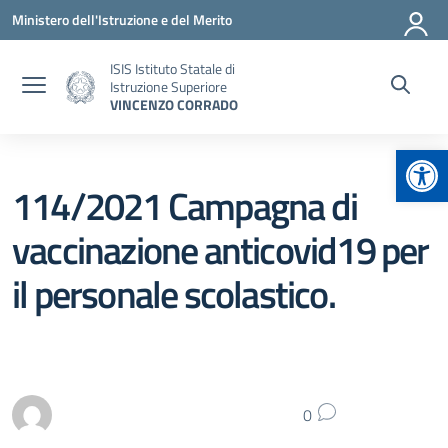
Vai ai contenuti
Vai al menu di navigazione
Vai al footer
Ministero dell'Istruzione e del Merito
ISIS Istituto Statale di
Istruzione Superiore
VINCENZO CORRADO
Apr
114/2021 Campagna di
vaccinazione anticovid19 per
il personale scolastico.
0