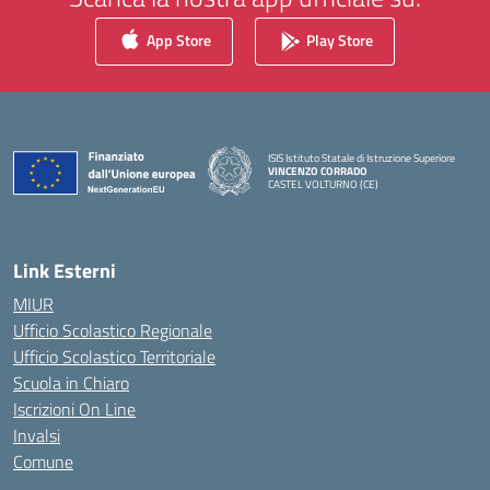
App Store
Play Store
ISIS Istituto Statale di Istruzione Superiore
VINCENZO CORRADO
CASTEL VOLTURNO (CE)
— Visita la pagina iniziale della scuola
Link Esterni
MIUR
Ufficio Scolastico Regionale
Ufficio Scolastico Territoriale
Scuola in Chiaro
Iscrizioni On Line
Invalsi
Comune