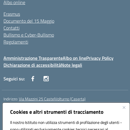
Albo online
Erasmus
Documento del 15 Maggio
Contatti
Bullismo e Cyber-Bullismo
Regolamenti
Amministrazione Trasparente
Albo on line
Privacy Policy
Dichiarazione di accessibilità
Note legali
Seguici su:
Indirizzo:
Via Mazzini 25 CastelVolturno (Caserta)
Centralino:
0823763675
Email:
ceis014005@istruzione.it
Posta elettronica certificata (PEC):
ceis014005@pec.istruzione.it
Cookies e altri strumenti di tracciamento
Codice fiscale: 93063510619
Il nostro Istituto non utilizza strumenti di profilazione degli utenti -
Codice meccanografico:
CEIS014005
sono utilizzati esclusivamente cookies tecnici necessari al