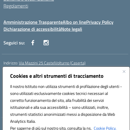
Regolamenti
Amministrazione Trasparente
Albo on line
Privacy Policy
Dichiarazione di accessibilità
Note legali
Seguici su:
Indirizzo:
Via Mazzini 25 CastelVolturno (Caserta)
Centralino:
0823763675
Email:
ceis014005@istruzione.it
Cookies e altri strumenti di tracciamento
Posta elettronica certificata (PEC):
ceis014005@pec.istruzione.it
Codice fiscale: 93063510619
Il nostro Istituto non utilizza strumenti di profilazione degli utenti -
Codice meccanografico:
CEIS014005
sono utilizzati esclusivamente cookies tecnici necessari al
Codice Indice delle Pubbliche Amministrazioni (IPA): istsc_ceis014005
corretto funzionamento del sito, alla fruibilità dei servizi
Codice unico di fatturazione (CUF): UOU8EW
istituzionali e alla sua accessibilità – sono utilizzati, inoltre,
strumenti statistici anonimizzati messi a disposizione da Web
Analytics Italia.
Hosting & Powered by 3D Solution S.r.l.
Per saperne di più sul nostro sito, consulta la ns.
Cookie Policy.