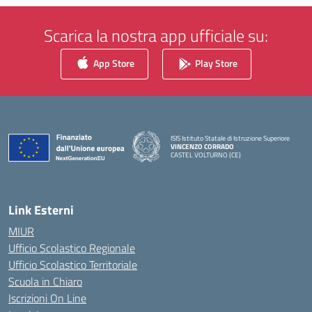
Scarica la nostra app ufficiale su:
App Store
Play Store
ISIS Istituto Statale di Istruzione Superiore
VINCENZO CORRADO
CASTEL VOLTURNO (CE)
— Visita la pagina iniziale della scuola
Link Esterni
MIUR
Ufficio Scolastico Regionale
Ufficio Scolastico Territoriale
Scuola in Chiaro
Iscrizioni On Line