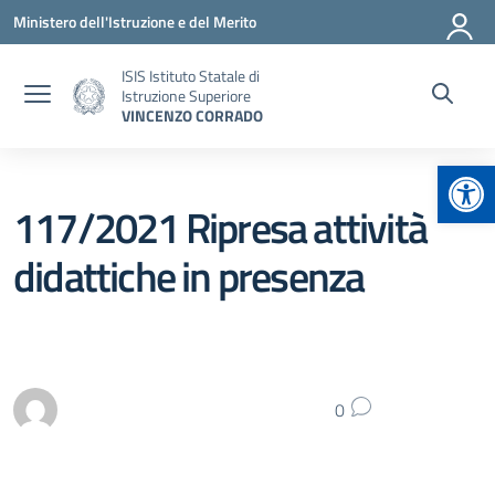
Vai ai contenuti
Vai al menu di navigazione
Vai al footer
Ministero dell'Istruzione e del Merito
ISIS Istituto Statale di
Istruzione Superiore
VINCENZO CORRADO
Apr
117/2021 Ripresa attività
didattiche in presenza
0