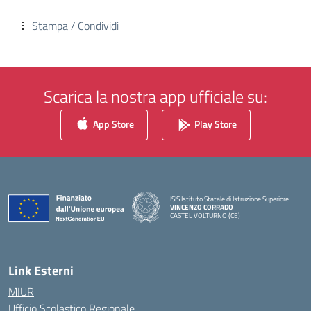
Stampa / Condividi
Scarica la nostra app ufficiale su:
App Store
Play Store
ISIS Istituto Statale di Istruzione Superiore
VINCENZO CORRADO
CASTEL VOLTURNO (CE)
— Visita la pagina iniziale della scuola
Link Esterni
MIUR
Ufficio Scolastico Regionale