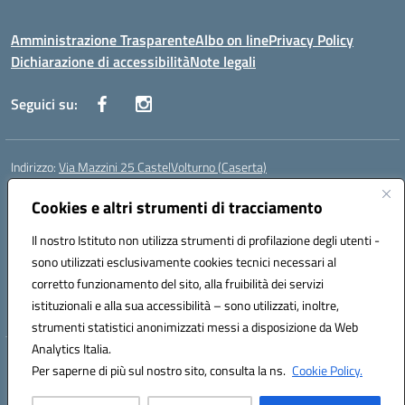
Amministrazione Trasparente
Albo on line
Privacy Policy
Dichiarazione di accessibilità
Note legali
Seguici su:
Indirizzo:
Via Mazzini 25 CastelVolturno (Caserta)
Centralino:
0823763675
Email:
ceis014005@istruzione.it
Posta elettronica certificata (PEC):
Cookies e altri strumenti di tracciamento
ceis014005@pec.istruzione.it
Codice fiscale: 93063510619
Il nostro Istituto non utilizza strumenti di profilazione degli utenti -
Codice meccanografico:
CEIS014005
sono utilizzati esclusivamente cookies tecnici necessari al
Codice Indice delle Pubbliche Amministrazioni (IPA): istsc_ceis014005
corretto funzionamento del sito, alla fruibilità dei servizi
Codice unico di fatturazione (CUF): UOU8EW
istituzionali e alla sua accessibilità – sono utilizzati, inoltre,
strumenti statistici anonimizzati messi a disposizione da Web
Analytics Italia.
Hosting & Powered by 3D Solution S.r.l.
Per saperne di più sul nostro sito, consulta la ns.
Cookie Policy.
Concept & Design by Designers Italia