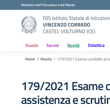
Vai ai contenuti
Vai al menu di navigazione
Vai al footer
Ministero dell'Istruzione e del Merito
ISIS Istituto Statale di Istruzio
VINCENZO CORRADO
CASTEL VOLTURNO (CE)
Scuola
Servizi
Novità
Didattica
Home
Novità
179/2021 Esame candidati privati
179/2021 Esame cand
assistenza e scrutini