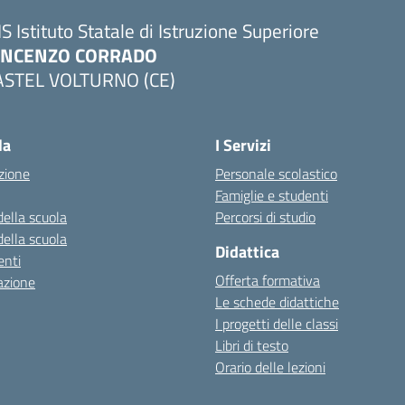
IS Istituto Statale di Istruzione Superiore
INCENZO CORRADO
ASTEL VOLTURNO (CE)
Visita la pagina iniziale della scuola
la
I Servizi
zione
Personale scolastico
Famiglie e studenti
della scuola
Percorsi di studio
della scuola
Didattica
nti
Offerta formativa
azione
Le schede didattiche
I progetti delle classi
Libri di testo
Orario delle lezioni