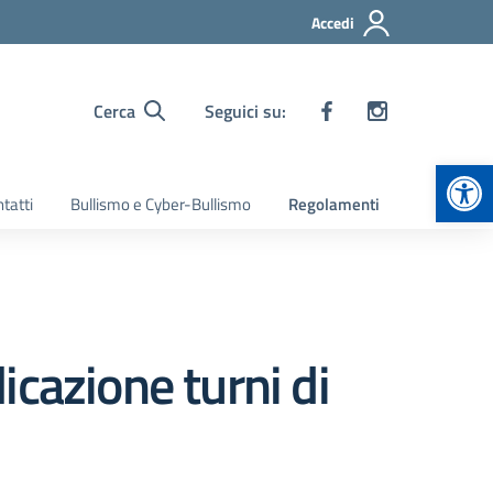
Accedi
Cerca
Seguici su:
Apr
tatti
Bullismo e Cyber-Bullismo
Regolamenti
cazione turni di