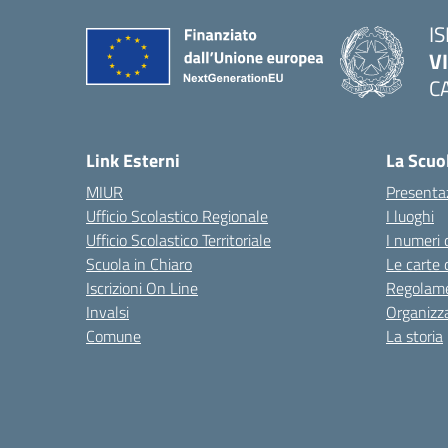
IS
V
C
— 
Link Esterni
La Scuo
MIUR
Presenta
Ufficio Scolastico Regionale
I luoghi
Ufficio Scolastico Territoriale
I numeri 
Scuola in Chiaro
Le carte 
Iscrizioni On Line
Regolame
Invalsi
Organizz
Comune
La storia