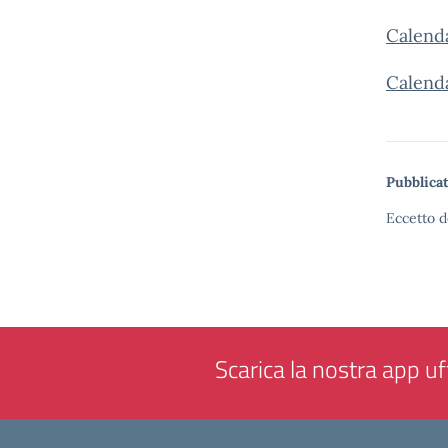
Calenda
Calenda
Pubblicat
Eccetto d
Scarica la nostra app uff