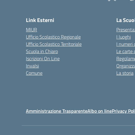
— 
Link Esterni
La Scuo
MIUR
Presenta
Ufficio Scolastico Regionale
I luoghi
Ufficio Scolastico Territoriale
I numeri 
Scuola in Chiaro
Le carte 
Iscrizioni On Line
Regolame
Invalsi
Organizz
Comune
La storia
Amministrazione Trasparente
Albo on line
Privacy Pol