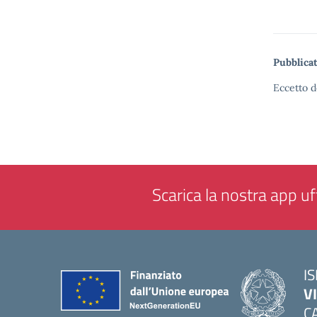
Pubblicat
Eccetto d
Scarica la nostra app uff
IS
V
C