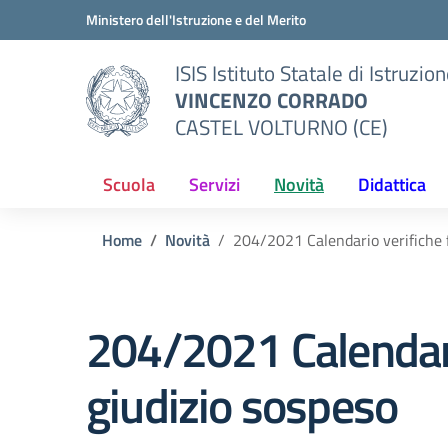
Vai ai contenuti
Vai al menu di navigazione
Vai al footer
Ministero dell'Istruzione e del Merito
ISIS Istituto Statale di Istruzio
VINCENZO CORRADO
CASTEL VOLTURNO (CE)
Scuola
Servizi
Novità
Didattica
Home
Novità
204/2021 Calendario verifiche f
204/2021 Calendario
giudizio sospeso