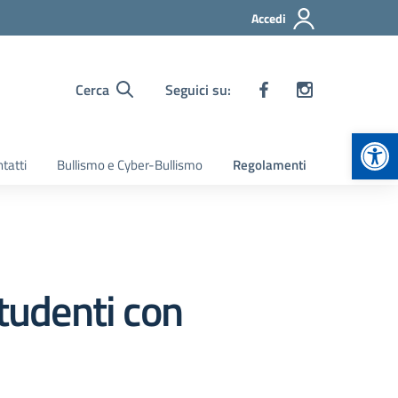
Accedi
Cerca
Seguici su:
Apr
tatti
Bullismo e Cyber-Bullismo
Regolamenti
studenti con