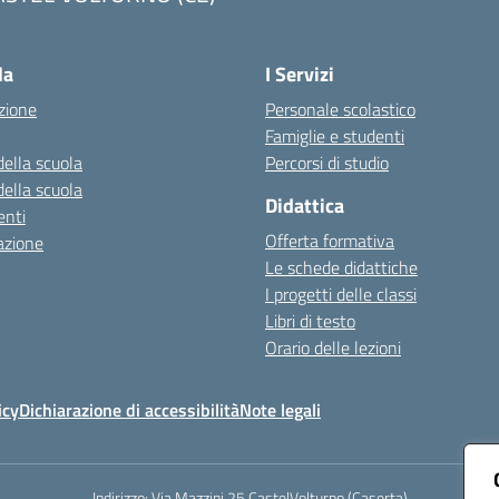
Visita la pagina iniziale della scuola
la
I Servizi
zione
Personale scolastico
Famiglie e studenti
della scuola
Percorsi di studio
della scuola
Didattica
nti
Offerta formativa
azione
Le schede didattiche
I progetti delle classi
Libri di testo
Orario delle lezioni
icy
Dichiarazione di accessibilità
Note legali
Indirizzo:
Via Mazzini 25 CastelVolturno (Caserta)