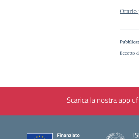
Orario 
Pubblicat
Eccetto d
Scarica la nostra app uff
IS