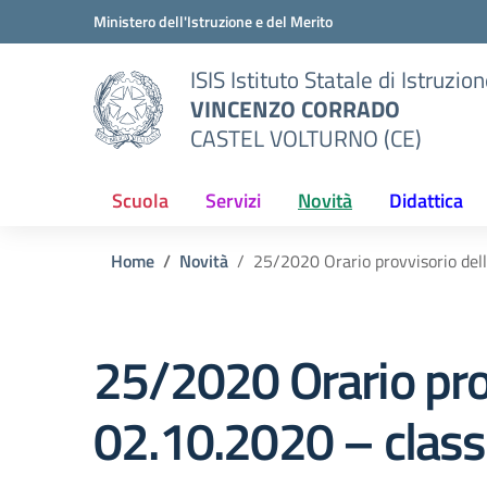
Vai ai contenuti
Vai al menu di navigazione
Vai al footer
Ministero dell'Istruzione e del Merito
ISIS Istituto Statale di Istruzio
VINCENZO CORRADO
CASTEL VOLTURNO (CE)
Scuola
Servizi
Novità
Didattica
Home
Novità
25/2020 Orario provvisorio dell
25/2020 Orario prov
02.10.2020 – class