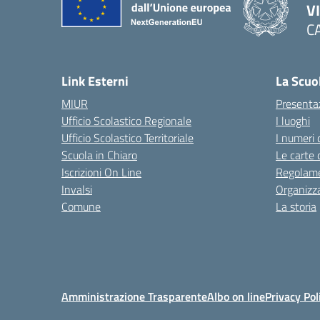
V
C
— 
Link Esterni
La Scuo
MIUR
Presenta
Ufficio Scolastico Regionale
I luoghi
Ufficio Scolastico Territoriale
I numeri 
Scuola in Chiaro
Le carte 
Iscrizioni On Line
Regolame
Invalsi
Organizz
Comune
La storia
Amministrazione Trasparente
Albo on line
Privacy Pol