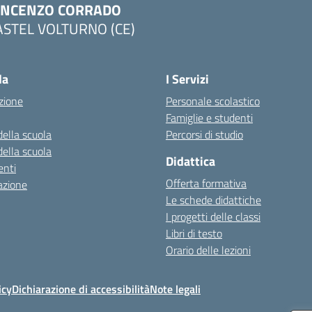
INCENZO CORRADO
ASTEL VOLTURNO (CE)
Visita la pagina iniziale della scuola
la
I Servizi
zione
Personale scolastico
Famiglie e studenti
della scuola
Percorsi di studio
della scuola
Didattica
nti
Offerta formativa
azione
Le schede didattiche
I progetti delle classi
Libri di testo
Orario delle lezioni
icy
Dichiarazione di accessibilità
Note legali