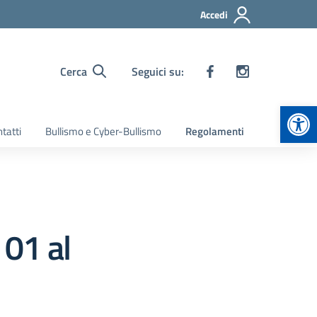
Accedi
Cerca
Seguici su:
Apr
tatti
Bullismo e Cyber-Bullismo
Regolamenti
 01 al