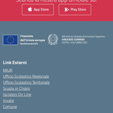
App Store
Play Store
ISIS Istituto Statale di Istruzione Superiore
VINCENZO CORRADO
CASTEL VOLTURNO (CE)
— Visita la pagina iniziale della scuola
Link Esterni
MIUR
Ufficio Scolastico Regionale
Ufficio Scolastico Territoriale
Scuola in Chiaro
Iscrizioni On Line
Invalsi
Comune