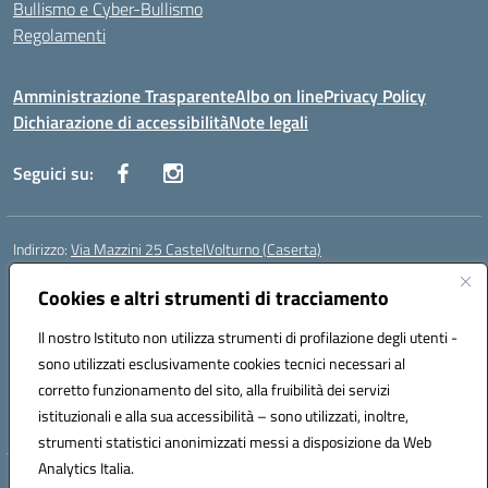
Bullismo e Cyber-Bullismo
Regolamenti
Amministrazione Trasparente
Albo on line
Privacy Policy
Dichiarazione di accessibilità
Note legali
Seguici su:
Indirizzo:
Via Mazzini 25 CastelVolturno (Caserta)
Centralino:
0823763675
Email:
ceis014005@istruzione.it
Posta elettronica certificata (PEC):
Cookies e altri strumenti di tracciamento
ceis014005@pec.istruzione.it
Codice fiscale: 93063510619
Il nostro Istituto non utilizza strumenti di profilazione degli utenti -
Codice meccanografico:
CEIS014005
sono utilizzati esclusivamente cookies tecnici necessari al
Codice Indice delle Pubbliche Amministrazioni (IPA): istsc_ceis014005
corretto funzionamento del sito, alla fruibilità dei servizi
Codice unico di fatturazione (CUF): UOU8EW
istituzionali e alla sua accessibilità – sono utilizzati, inoltre,
strumenti statistici anonimizzati messi a disposizione da Web
Analytics Italia.
Hosting & Powered by 3D Solution S.r.l.