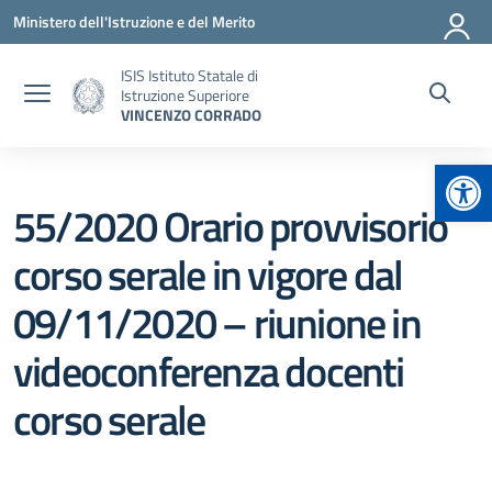
Vai ai contenuti
Vai al menu di navigazione
Vai al footer
Ministero dell'Istruzione e del Merito
ISIS Istituto Statale di
Istruzione Superiore
VINCENZO CORRADO
Apr
55/2020 Orario provvisorio
corso serale in vigore dal
09/11/2020 – riunione in
videoconferenza docenti
corso serale