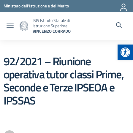
Vai ai contenuti
Vai al menu di navigazione
Vai al footer
Ministero dell'Istruzione e del Merito
ISIS Istituto Statale di
Istruzione Superiore
VINCENZO CORRADO
Apr
92/2021 – Riunione
operativa tutor classi Prime,
Seconde e Terze IPSEOA e
IPSSAS