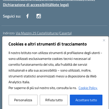
Dichiarazione di accessibilità
Note legali
Seguici su:
Indirizzo:
Via Mazzini 25 CastelVolturno (Caserta)
Centralino:
0823763675
Email:
ceis014005@istruzione.it
Posta elettronica certificata (PEC):
Cookies e altri strumenti di tracciamento
ceis014005@pec.istruzione.it
Codice fiscale: 93063510619
Il nostro Istituto non utilizza strumenti di profilazione degli utenti -
Codice meccanografico:
CEIS014005
sono utilizzati esclusivamente cookies tecnici necessari al
Codice Indice delle Pubbliche Amministrazioni (IPA): istsc_ceis014005
corretto funzionamento del sito, alla fruibilità dei servizi
Codice unico di fatturazione (CUF): UOU8EW
istituzionali e alla sua accessibilità – sono utilizzati, inoltre,
strumenti statistici anonimizzati messi a disposizione da Web
Analytics Italia.
Hosting & Powered by 3D Solution S.r.l.
Per saperne di più sul nostro sito, consulta la ns.
Cookie Policy.
Concept & Design by Designers Italia
Personalizza
Rifiuta tutto
Accettare tutto