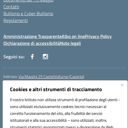
Contatti
Bullismo e Cyber-Bullismo
Regolamenti
Amministrazione Trasparente
Albo on line
Privacy Policy
Dichiarazione di accessibilità
Note legali
Seguici su:
Indirizzo:
Via Mazzini 25 CastelVolturno (Caserta)
Centralino:
0823763675
Email:
ceis014005@istruzione.it
Posta elettronica certificata (PEC):
Cookies e altri strumenti di tracciamento
ceis014005@pec.istruzione.it
Codice fiscale: 93063510619
Il nostro Istituto non utilizza strumenti di profilazione degli utenti -
Codice meccanografico:
CEIS014005
sono utilizzati esclusivamente cookies tecnici necessari al
Codice Indice delle Pubbliche Amministrazioni (IPA): istsc_ceis014005
corretto funzionamento del sito, alla fruibilità dei servizi
Codice unico di fatturazione (CUF): UOU8EW
istituzionali e alla sua accessibilità – sono utilizzati, inoltre,
strumenti statistici anonimizzati messi a disposizione da Web