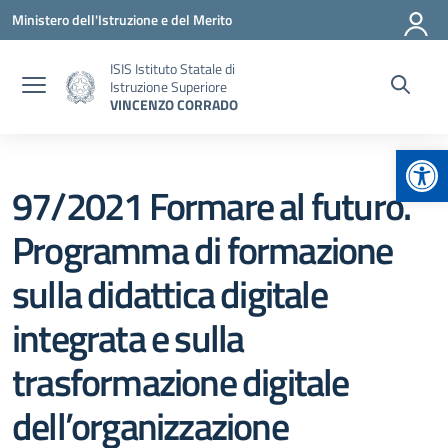
Vai ai contenuti
Vai al menu di navigazione
Vai al footer
Ministero dell'Istruzione e del Merito
ISIS Istituto Statale di
Istruzione Superiore
VINCENZO CORRADO
Apr
97/2021 Formare al futuro.
Programma di formazione
sulla didattica digitale
integrata e sulla
trasformazione digitale
dell’organizzazione