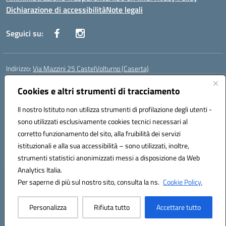
Dichiarazione di accessibilità
Note legali
Seguici su:
Indirizzo:
Via Mazzini 25 CastelVolturno (Caserta)
Centralino:
0823763675
Email:
ceis014005@istruzione.it
Posta elettronica certificata (PEC):
Cookies e altri strumenti di tracciamento
ceis014005@pec.istruzione.it
Codice fiscale: 93063510619
Il nostro Istituto non utilizza strumenti di profilazione degli utenti -
Codice meccanografico:
CEIS014005
sono utilizzati esclusivamente cookies tecnici necessari al
Codice Indice delle Pubbliche Amministrazioni (IPA): istsc_ceis014005
corretto funzionamento del sito, alla fruibilità dei servizi
Codice unico di fatturazione (CUF): UOU8EW
istituzionali e alla sua accessibilità – sono utilizzati, inoltre,
strumenti statistici anonimizzati messi a disposizione da Web
Analytics Italia.
Hosting & Powered by 3D Solution S.r.l.
Per saperne di più sul nostro sito, consulta la ns.
Cookie Policy.
Concept & Design by Designers Italia
Personalizza
Rifiuta tutto
Accettare tutto