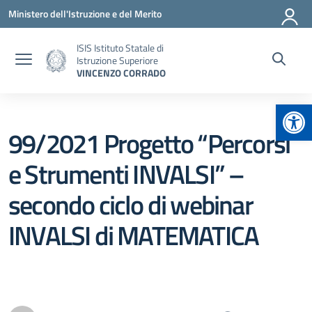
Vai ai contenuti
Vai al menu di navigazione
Vai al footer
Ministero dell'Istruzione e del Merito
ISIS Istituto Statale di
Istruzione Superiore
VINCENZO CORRADO
Apr
99/2021 Progetto “Percorsi
e Strumenti INVALSI” –
secondo ciclo di webinar
INVALSI di MATEMATICA