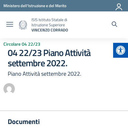
Vai ai contenuti
Vai al menu di navigazione
Vai al footer
Ministero dell'Istruzione e del Merito
ISIS Istituto Statale di
Istruzione Superiore
VINCENZO CORRADO
Apr
Circolare 04 22/23
04 22/23 Piano Attività
settembre 2022.
Piano Attività settembre 2022.
Documenti