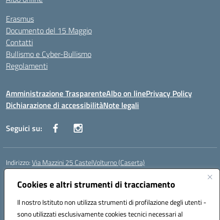
Erasmus
Documento del 15 Maggio
Contatti
Bullismo e Cyber-Bullismo
Regolamenti
Amministrazione Trasparente
Albo on line
Privacy Policy
Dichiarazione di accessibilità
Note legali
Seguici su:
Indirizzo:
Via Mazzini 25 CastelVolturno (Caserta)
Centralino:
0823763675
Email:
ceis014005@istruzione.it
Posta elettronica certificata (PEC):
Cookies e altri strumenti di tracciamento
ceis014005@pec.istruzione.it
Codice fiscale: 93063510619
Il nostro Istituto non utilizza strumenti di profilazione degli utenti -
Codice meccanografico:
CEIS014005
sono utilizzati esclusivamente cookies tecnici necessari al