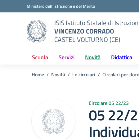
Vai ai contenuti
Vai al menu di navigazione
Vai al footer
Ministero dell'Istruzione e del Merito
ISIS Istituto Statale di Istruzio
VINCENZO CORRADO
CASTEL VOLTURNO (CE)
Scuola
Servizi
Novità
Didattica
Home
Novità
Le circolari
Circolari per doc
Circolare 05 22/23
05 22/2
Individu