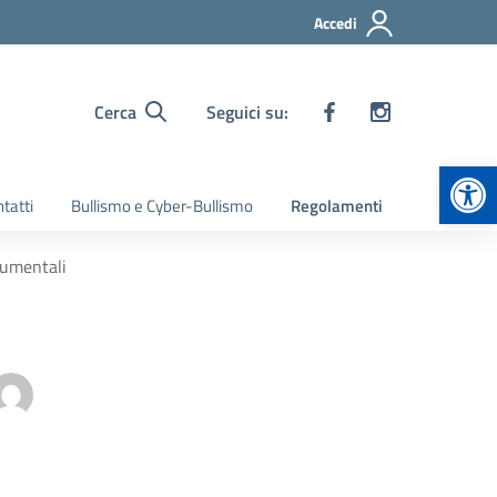
Accedi
Cerca
Seguici su:
Apr
tatti
Bullismo e Cyber-Bullismo
Regolamenti
rumentali