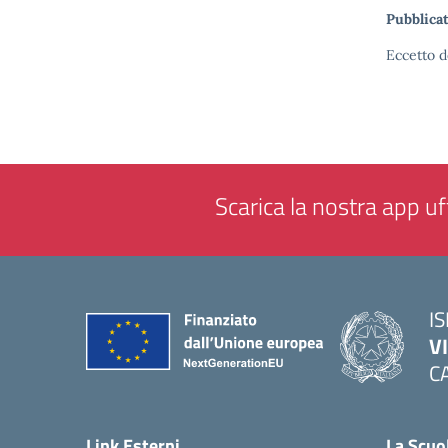
Pubblicat
Eccetto d
Scarica la nostra app uff
IS
V
C
— 
Link Esterni
La Scuo