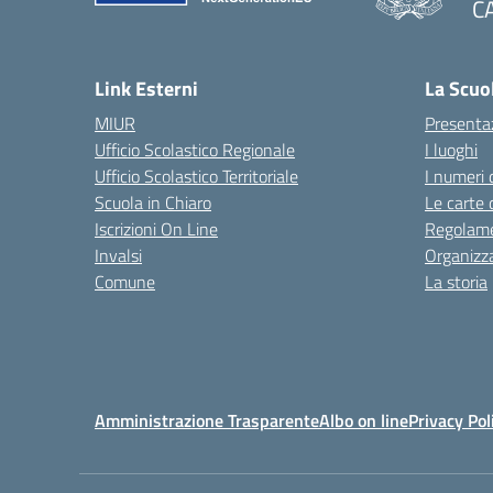
C
— 
Link Esterni
La Scuo
MIUR
Presenta
Ufficio Scolastico Regionale
I luoghi
Ufficio Scolastico Territoriale
I numeri 
Scuola in Chiaro
Le carte 
Iscrizioni On Line
Regolame
Invalsi
Organizz
Comune
La storia
Amministrazione Trasparente
Albo on line
Privacy Pol