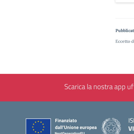
Pubblicat
Eccetto d
Scarica la nostra app uff
IS
V