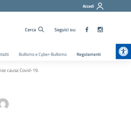
Accedi
Cerca
Seguici su:
Apr
tatti
Bullismo e Cyber-Bullismo
Regolamenti
ze causa Covid-19.