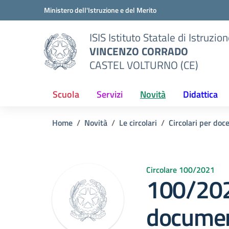
Vai ai contenuti
Vai al menu di navigazione
Vai al footer
Ministero dell'Istruzione e del Merito
ISIS Istituto Statale di Istruzio
VINCENZO CORRADO
CASTEL VOLTURNO (CE)
Scuola
Servizi
Novità
Didattica
Home
Novità
Le circolari
Circolari per doc
Circolare 100/2021
100/202
documen