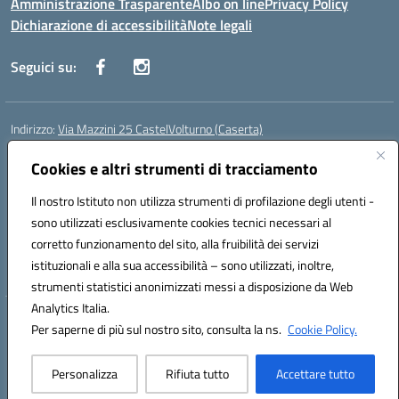
Amministrazione Trasparente
Albo on line
Privacy Policy
Dichiarazione di accessibilità
Note legali
Seguici su:
Indirizzo:
Via Mazzini 25 CastelVolturno (Caserta)
Centralino:
0823763675
Email:
ceis014005@istruzione.it
Posta elettronica certificata (PEC):
Cookies e altri strumenti di tracciamento
ceis014005@pec.istruzione.it
Codice fiscale: 93063510619
Il nostro Istituto non utilizza strumenti di profilazione degli utenti -
Codice meccanografico:
CEIS014005
sono utilizzati esclusivamente cookies tecnici necessari al
Codice Indice delle Pubbliche Amministrazioni (IPA): istsc_ceis014005
corretto funzionamento del sito, alla fruibilità dei servizi
Codice unico di fatturazione (CUF): UOU8EW
istituzionali e alla sua accessibilità – sono utilizzati, inoltre,
strumenti statistici anonimizzati messi a disposizione da Web
Analytics Italia.
Hosting & Powered by 3D Solution S.r.l.
Per saperne di più sul nostro sito, consulta la ns.
Cookie Policy.
Concept & Design by Designers Italia
Personalizza
Rifiuta tutto
Accettare tutto