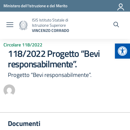
Vai ai contenuti
Vai al menu di navigazione
Vai al footer
Ministero dell'Istruzione e del Merito
ISIS Istituto Statale di
Istruzione Superiore
VINCENZO CORRADO
Apr
Circolare 118/2022
118/2022 Progetto “Bevi
responsabilmente”.
Progetto “Bevi responsabilmente”.
Documenti