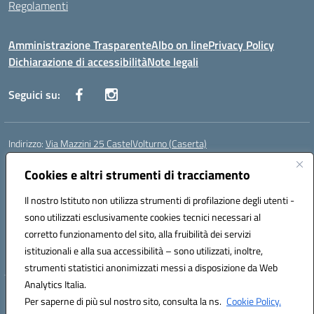
Regolamenti
Amministrazione Trasparente
Albo on line
Privacy Policy
Dichiarazione di accessibilità
Note legali
Seguici su:
Indirizzo:
Via Mazzini 25 CastelVolturno (Caserta)
Centralino:
0823763675
Email:
ceis014005@istruzione.it
Posta elettronica certificata (PEC):
Cookies e altri strumenti di tracciamento
ceis014005@pec.istruzione.it
Codice fiscale: 93063510619
Il nostro Istituto non utilizza strumenti di profilazione degli utenti -
Codice meccanografico:
CEIS014005
sono utilizzati esclusivamente cookies tecnici necessari al
Codice Indice delle Pubbliche Amministrazioni (IPA): istsc_ceis014005
corretto funzionamento del sito, alla fruibilità dei servizi
Codice unico di fatturazione (CUF): UOU8EW
istituzionali e alla sua accessibilità – sono utilizzati, inoltre,
strumenti statistici anonimizzati messi a disposizione da Web
Analytics Italia.
Hosting & Powered by 3D Solution S.r.l.
Per saperne di più sul nostro sito, consulta la ns.
Cookie Policy.
Concept & Design by Designers Italia