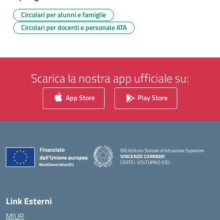
Circolari per alunni e famiglie
Circolari per docenti e personale ATA
Scarica la nostra app ufficiale su:
App Store
Play Store
ISIS Istituto Statale di Istruzione Superiore
VINCENZO CORRADO
CASTEL VOLTURNO (CE)
— Visita la pagina iniziale della scuola
Link Esterni
MIUR