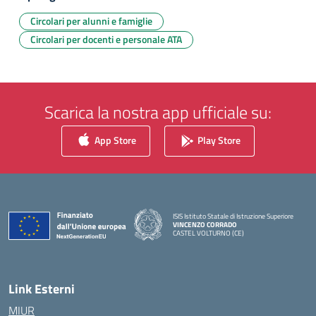
Circolari per alunni e famiglie
Circolari per docenti e personale ATA
Scarica la nostra app ufficiale su:
App Store
Play Store
ISIS Istituto Statale di Istruzione Superiore
VINCENZO CORRADO
CASTEL VOLTURNO (CE)
— Visita la pagina iniziale della scuola
Link Esterni
MIUR