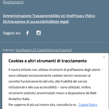
Regolamenti
Amministrazione Trasparente
Albo on line
Privacy Policy
Dichiarazione di accessibilità
Note legali
Seguici su:
Indirizzo:
Via Mazzini 25 CastelVolturno (Caserta)
Centralino:
0823763675
Email:
ceis014005@istruzione.it
Posta elettronica certificata (PEC):
Cookies e altri strumenti di tracciamento
ceis014005@pec.istruzione.it
Codice fiscale: 93063510619
Il nostro Istituto non utilizza strumenti di profilazione degli utenti -
Codice meccanografico:
CEIS014005
sono utilizzati esclusivamente cookies tecnici necessari al
Codice Indice delle Pubbliche Amministrazioni (IPA): istsc_ceis014005
corretto funzionamento del sito, alla fruibilità dei servizi
Codice unico di fatturazione (CUF): UOU8EW
istituzionali e alla sua accessibilità – sono utilizzati, inoltre,
strumenti statistici anonimizzati messi a disposizione da Web
Analytics Italia.
Hosting & Powered by 3D Solution S.r.l.
Per saperne di più sul nostro sito, consulta la ns.
Cookie Policy.
Concept & Design by Designers Italia