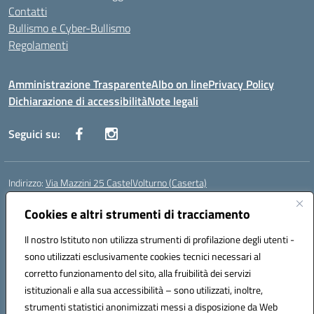
Contatti
Bullismo e Cyber-Bullismo
Regolamenti
Amministrazione Trasparente
Albo on line
Privacy Policy
Dichiarazione di accessibilità
Note legali
Seguici su:
Indirizzo:
Via Mazzini 25 CastelVolturno (Caserta)
Centralino:
0823763675
Email:
ceis014005@istruzione.it
Posta elettronica certificata (PEC):
Cookies e altri strumenti di tracciamento
ceis014005@pec.istruzione.it
Codice fiscale: 93063510619
Il nostro Istituto non utilizza strumenti di profilazione degli utenti -
Codice meccanografico:
CEIS014005
sono utilizzati esclusivamente cookies tecnici necessari al
Codice Indice delle Pubbliche Amministrazioni (IPA): istsc_ceis014005
corretto funzionamento del sito, alla fruibilità dei servizi
Codice unico di fatturazione (CUF): UOU8EW
istituzionali e alla sua accessibilità – sono utilizzati, inoltre,
strumenti statistici anonimizzati messi a disposizione da Web