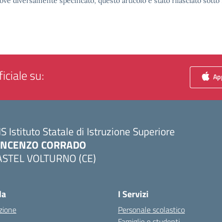
ove diversamente specificato, questo articolo è stato rilasciato sott
iciale su:
App
IS Istituto Statale di Istruzione Superiore
INCENZO CORRADO
ASTEL VOLTURNO (CE)
Visita la pagina iniziale della scuola
la
I Servizi
zione
Personale scolastico
Famiglie e studenti