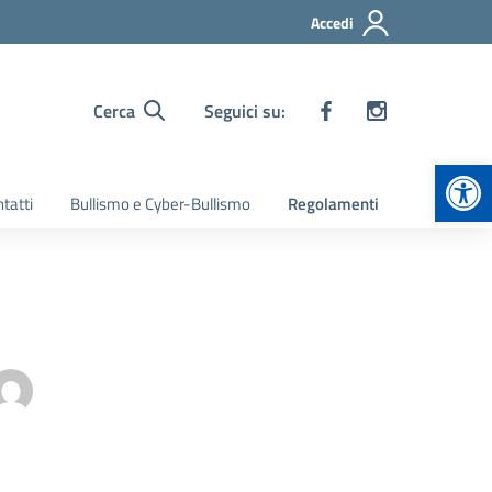
Accedi
Cerca
Seguici su:
Apr
tatti
Bullismo e Cyber-Bullismo
Regolamenti