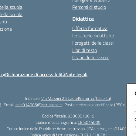
della scuola
Percorsi di studio
della scuola
Didattica
nti
Offerta formativa
azione
Le schede didattiche
I progetti delle classi
Libri di testo
Orario delle lezioni
icy
Dichiarazione di accessibilità
Note legali
Indirizzo:
Via Mazzini 25 CastelVolturno (Caserta)
5
Email:
ceis014005@istruzione.it
Posta elettronica certificata (PEC):
ceis0
Codice fiscale: 93063510619
Codice meccanografico:
CEIS014005
Codice Indice delle Pubbliche Amministrazioni (IPA): istsc_ceis014005
Codice unico di fatturazione (CUF): UOU8EW