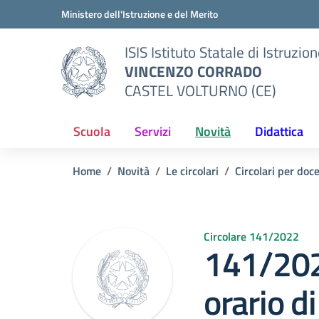
Vai ai contenuti
Vai al menu di navigazione
Vai al footer
Ministero dell'Istruzione e del Merito
ISIS Istituto Statale di Istruzio
VINCENZO CORRADO
CASTEL VOLTURNO (CE)
Scuola
Servizi
Novità
Didattica
Home
Novità
Le circolari
Circolari per doc
Circolare 141/2022
141/202
orario di