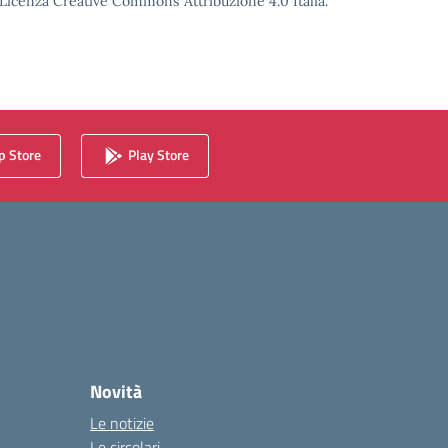
o Licenza Creative Commons Attribuzione 4.0 Italia.
 Store
Play Store
Novità
Le notizie
Le circolari