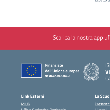
Eccetto d
Scarica la nostra app uff
IS
V
C
— 
Link Esterni
La Scuo
MIUR
Presenta
Ufficio Scolastico Regionale
I luoghi