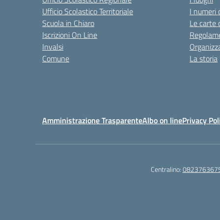
Ufficio Scolastico Territoriale
I numeri 
Scuola in Chiaro
Le carte 
Iscrizioni On Line
Regolame
Invalsi
Organizz
Comune
La storia
Amministrazione Trasparente
Albo on line
Privacy Pol
Centralino:
082376367