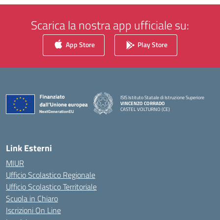
Scarica la nostra app ufficiale su:
App Store
Play Store
ISIS Istituto Statale di Istruzione Superiore
VINCENZO CORRADO
CASTEL VOLTURNO (CE)
— Visita la pagina iniziale della scuola
Link Esterni
MIUR
Ufficio Scolastico Regionale
Ufficio Scolastico Territoriale
Scuola in Chiaro
Iscrizioni On Line