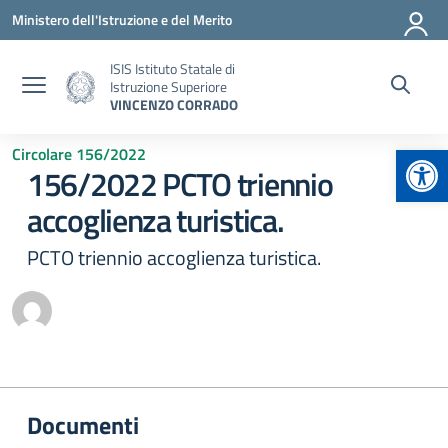
Vai ai contenuti
Vai al menu di navigazione
Vai al footer
Ministero dell'Istruzione e del Merito
ISIS Istituto Statale di
Istruzione Superiore
VINCENZO CORRADO
Apr
Circolare 156/2022
156/2022 PCTO triennio
accoglienza turistica.
PCTO triennio accoglienza turistica.
Documenti