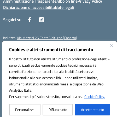
Amministrazione Trasparente
Albo on line
Privacy Policy
Dichiarazione di accessibilità
Note legali
Seguici su:
Indirizzo:
Via Mazzini 25 CastelVolturno (Caserta)
Centralino:
0823763675
Email:
ceis014005@istruzione.it
Posta elettronica certificata (PEC):
Cookies e altri strumenti di tracciamento
ceis014005@pec.istruzione.it
Codice fiscale: 93063510619
Il nostro Istituto non utilizza strumenti di profilazione degli utenti -
Codice meccanografico:
CEIS014005
sono utilizzati esclusivamente cookies tecnici necessari al
Codice Indice delle Pubbliche Amministrazioni (IPA): istsc_ceis014005
corretto funzionamento del sito, alla fruibilità dei servizi
Codice unico di fatturazione (CUF): UOU8EW
istituzionali e alla sua accessibilità – sono utilizzati, inoltre,
strumenti statistici anonimizzati messi a disposizione da Web
Analytics Italia.
Hosting & Powered by 3D Solution S.r.l.
Per saperne di più sul nostro sito, consulta la ns.
Cookie Policy.
Concept & Design by Designers Italia
Personalizza
Rifiuta tutto
Accettare tutto