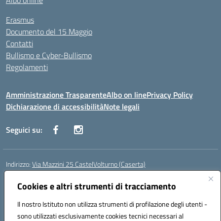
Albo online
Erasmus
Documento del 15 Maggio
Contatti
Bullismo e Cyber-Bullismo
Regolamenti
Amministrazione Trasparente
Albo on line
Privacy Policy
Dichiarazione di accessibilità
Note legali
Seguici su:
Indirizzo:
Via Mazzini 25 CastelVolturno (Caserta)
Centralino:
0823763675
Email:
ceis014005@istruzione.it
Posta elettronica certificata (PEC):
Cookies e altri strumenti di tracciamento
ceis014005@pec.istruzione.it
Codice fiscale: 93063510619
Il nostro Istituto non utilizza strumenti di profilazione degli utenti -
Codice meccanografico:
CEIS014005
sono utilizzati esclusivamente cookies tecnici necessari al