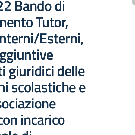
2 Bando di
mento Tutor,
Interni/Esterni,
ggiuntive
 giuridici delle
ni scolastiche e
sociazione
con incarico