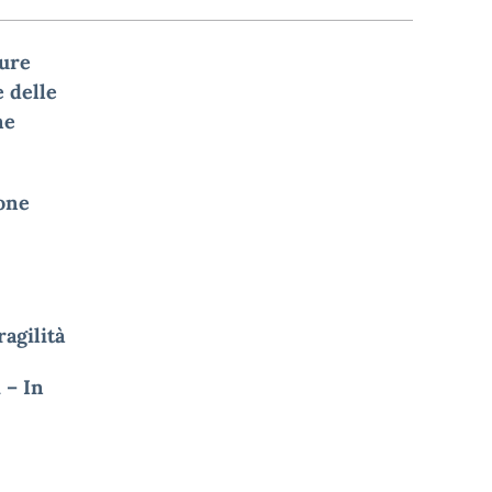
gure
e delle
ne
ione
ragilit
à
 – In