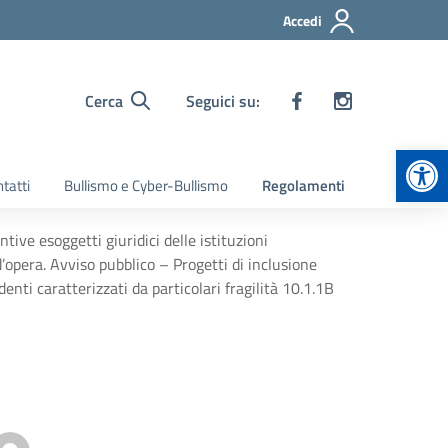
Accedi
Cerca
Seguici su:
Apr
tatti
Bullismo e Cyber-Bullismo
Regolamenti
ve esoggetti giuridici delle istituzioni
’opera. Avviso pubblico – Progetti di inclusione
ti caratterizzati da particolari fragilità 10.1.1B