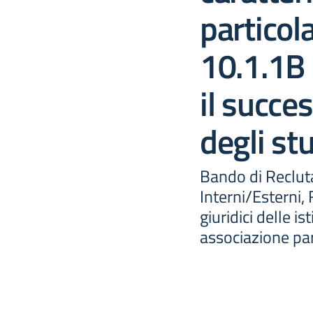
particola
10.1.1B 
il succe
degli st
Bando di Reclut
Interni/Esterni,
giuridici delle is
associazione par