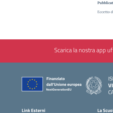
Pubblicat
Eccetto d
Scarica la nostra app uff
IS
V
C
— 
Link Esterni
La Scuo