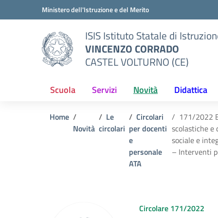
Vai ai contenuti
Vai al menu di navigazione
Vai al footer
Ministero dell'Istruzione e del Merito
ISIS Istituto Statale di Istruzio
VINCENZO CORRADO
CASTEL VOLTURNO (CE)
Scuola
Servizi
Novità
Didattica
Home
Le
Circolari
171/2022 Ba
Novità
circolari
per docenti
scolastiche e 
e
sociale e inte
personale
– Interventi p
ATA
Circolare 171/2022