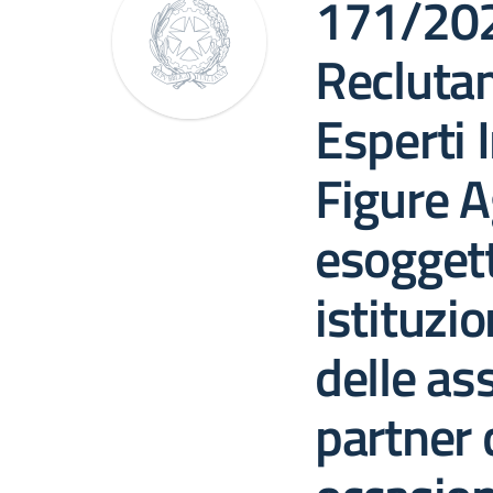
171/202
Recluta
Esperti 
Figure A
esoggetti
istituzio
delle as
partner 