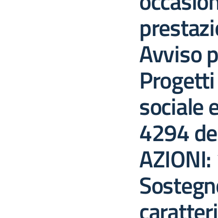
occasion
prestazi
Avviso p
Progetti
sociale 
4294 de
AZIONI: 
Sostegno
caratter