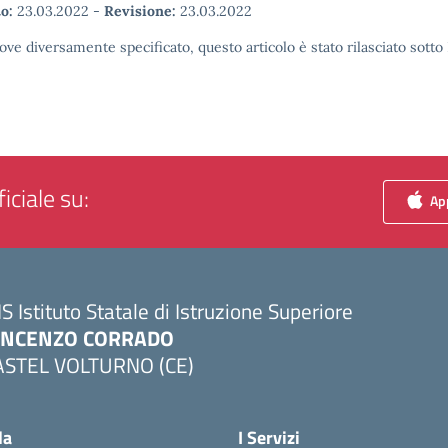
o:
23.03.2022
-
Revisione:
23.03.2022
ove diversamente specificato, questo articolo è stato rilasciato sott
iciale su:
App
IS Istituto Statale di Istruzione Superiore
INCENZO CORRADO
ASTEL VOLTURNO (CE)
Visita la pagina iniziale della scuola
la
I Servizi