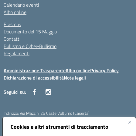
Calendario eventi
Albo online
Erasmus
Documento del 15 Maggio
Contatti
Bullismo e Cyber-Bullismo
Regolamenti
Amministrazione Trasparente
Albo on line
Privacy Policy
Dichiarazione di accessibilità
Note legali
Seguici su:
Indirizzo:
Via Mazzini 25 CastelVolturno (Caserta)
Centralino:
0823763675
Email:
ceis014005@istruzione.it
Posta elettronica certificata (PEC):
Cookies e altri strumenti di tracciamento
ceis014005@pec.istruzione.it