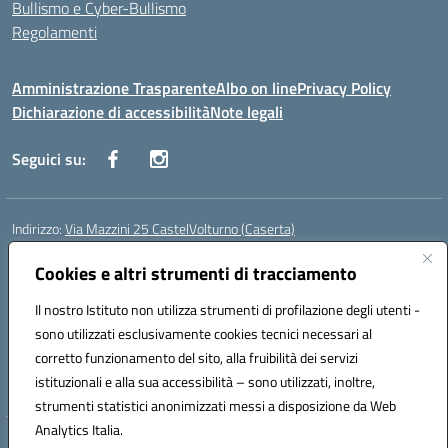
Bullismo e Cyber-Bullismo
Regolamenti
Amministrazione Trasparente
Albo on line
Privacy Policy
Dichiarazione di accessibilità
Note legali
Seguici su:
Indirizzo:
Via Mazzini 25 CastelVolturno (Caserta)
Centralino:
0823763675
Email:
ceis014005@istruzione.it
Posta elettronica certificata (PEC):
Cookies e altri strumenti di tracciamento
ceis014005@pec.istruzione.it
Codice fiscale: 93063510619
Il nostro Istituto non utilizza strumenti di profilazione degli utenti -
Codice meccanografico:
CEIS014005
sono utilizzati esclusivamente cookies tecnici necessari al
Codice Indice delle Pubbliche Amministrazioni (IPA): istsc_ceis014005
corretto funzionamento del sito, alla fruibilità dei servizi
Codice unico di fatturazione (CUF): UOU8EW
istituzionali e alla sua accessibilità – sono utilizzati, inoltre,
strumenti statistici anonimizzati messi a disposizione da Web
Analytics Italia.
Hosting & Powered by 3D Solution S.r.l.