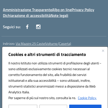
Amministrazione Trasparente
Albo on line
Privacy Policy
Dichiarazione di accessibilità
Note legali
Seguici su:
Indirizzo:
Via Mazzini 25 CastelVolturno (Caserta)
Centralino:
0823763675
Email:
ceis014005@istruzione.it
Posta elettronica certificata (PEC):
Cookies e altri strumenti di tracciamento
ceis014005@pec.istruzione.it
Codice fiscale: 93063510619
Il nostro Istituto non utilizza strumenti di profilazione degli utenti -
Codice meccanografico:
CEIS014005
sono utilizzati esclusivamente cookies tecnici necessari al
Codice Indice delle Pubbliche Amministrazioni (IPA): istsc_ceis014005
corretto funzionamento del sito, alla fruibilità dei servizi
Codice unico di fatturazione (CUF): UOU8EW
istituzionali e alla sua accessibilità – sono utilizzati, inoltre,
strumenti statistici anonimizzati messi a disposizione da Web
Analytics Italia.
Hosting & Powered by 3D Solution S.r.l.
Per saperne di più sul nostro sito, consulta la ns.
Cookie Policy.
Concept & Design by Designers Italia