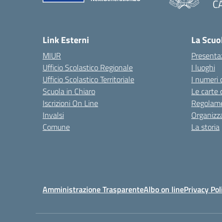
C
— 
Link Esterni
La Scuo
MIUR
Presenta
Ufficio Scolastico Regionale
I luoghi
Ufficio Scolastico Territoriale
I numeri 
Scuola in Chiaro
Le carte 
Iscrizioni On Line
Regolame
Invalsi
Organizz
Comune
La storia
Amministrazione Trasparente
Albo on line
Privacy Pol