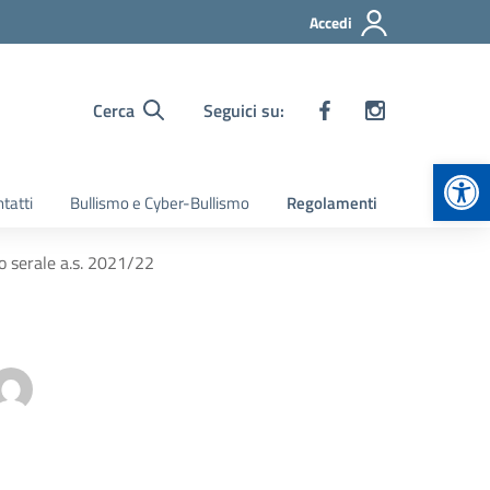
Accedi
Cerca
Seguici su:
Apr
tatti
Bullismo e Cyber-Bullismo
Regolamenti
o serale a.s. 2021/22