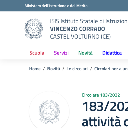
Vai ai contenuti
Vai al menu di navigazione
Vai al footer
Ministero dell'Istruzione e del Merito
ISIS Istituto Statale di Istruzio
VINCENZO CORRADO
CASTEL VOLTURNO (CE)
Scuola
Servizi
Novità
Didattica
Home
Novità
Le circolari
Circolari per alun
Circolare 183/2022
183/202
attività 