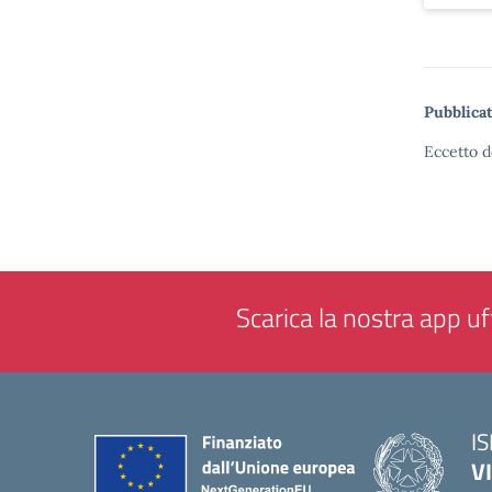
Pubblicat
Eccetto d
Scarica la nostra app uff
IS
V