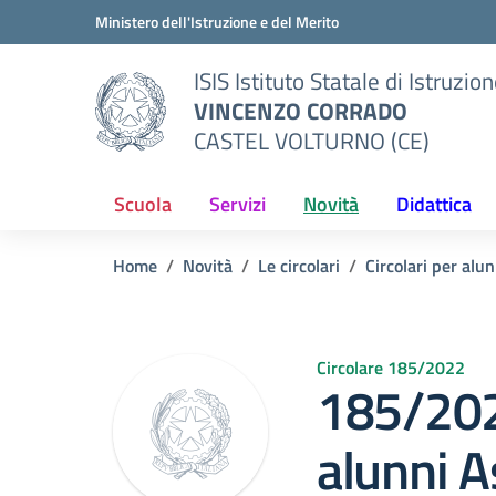
Vai ai contenuti
Vai al menu di navigazione
Vai al footer
Ministero dell'Istruzione e del Merito
ISIS Istituto Statale di Istruzio
VINCENZO CORRADO
CASTEL VOLTURNO (CE)
Scuola
Servizi
Novità
Didattica
Home
Novità
Le circolari
Circolari per alun
Circolare 185/2022
185/202
alunni 