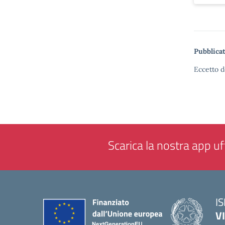
Pubblicat
Eccetto d
Scarica la nostra app uff
IS
V