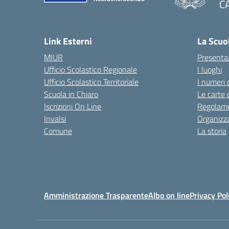
C
— 
Link Esterni
La Scuo
MIUR
Presenta
Ufficio Scolastico Regionale
I luoghi
Ufficio Scolastico Territoriale
I numeri 
Scuola in Chiaro
Le carte 
Iscrizioni On Line
Regolame
Invalsi
Organizz
Comune
La storia
Amministrazione Trasparente
Albo on line
Privacy Pol