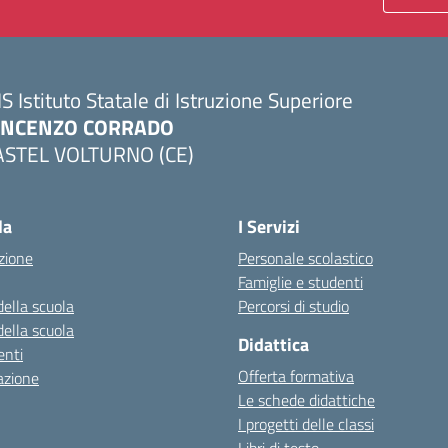
IS Istituto Statale di Istruzione Superiore
INCENZO CORRADO
ASTEL VOLTURNO (CE)
Visita la pagina iniziale della scuola
la
I Servizi
zione
Personale scolastico
Famiglie e studenti
della scuola
Percorsi di studio
della scuola
Didattica
nti
Offerta formativa
azione
Le schede didattiche
I progetti delle classi