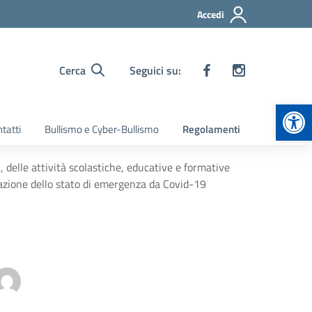
Accedi
Cerca
Seguici su:
Apr
tatti
Bullismo e Cyber-Bullismo
Regolamenti
delle attività scolastiche, educative e formative
ssazione dello stato di emergenza da Covid-19