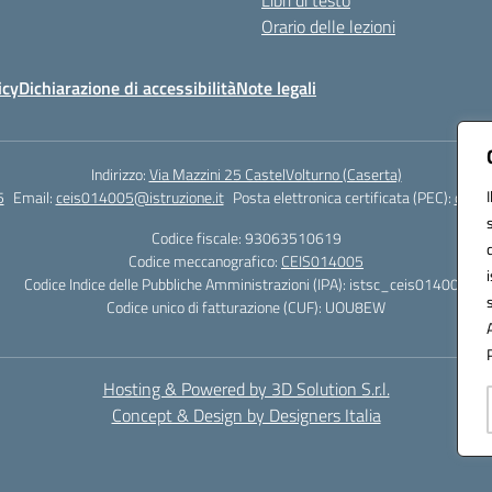
Libri di testo
Orario delle lezioni
icy
Dichiarazione di accessibilità
Note legali
Indirizzo:
Via Mazzini 25 CastelVolturno (Caserta)
5
Email:
ceis014005@istruzione.it
Posta elettronica certificata (PEC):
ceis0
Codice fiscale: 93063510619
Codice meccanografico:
CEIS014005
Codice Indice delle Pubbliche Amministrazioni (IPA): istsc_ceis014005
Codice unico di fatturazione (CUF): UOU8EW
Hosting & Powered by 3D Solution S.r.l.
Concept & Design by Designers Italia