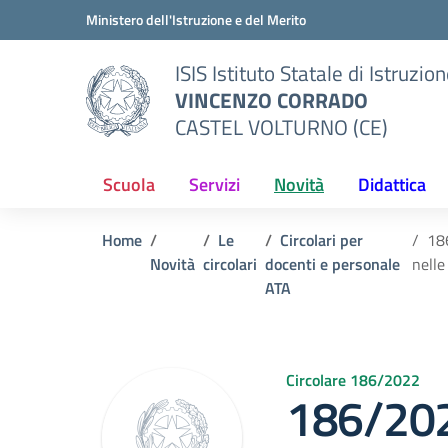
Vai ai contenuti
Vai al menu di navigazione
Vai al footer
Ministero dell'Istruzione e del Merito
ISIS Istituto Statale di Istruzio
VINCENZO CORRADO
CASTEL VOLTURNO (CE)
Scuola
Servizi
Novità
Didattica
Home
Le
Circolari per
186
Novità
circolari
docenti e personale
nelle
ATA
Circolare 186/2022
186/202