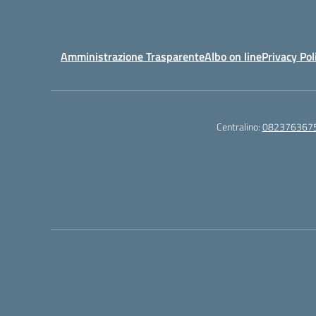
Amministrazione Trasparente
Albo on line
Privacy Pol
Centralino:
082376367