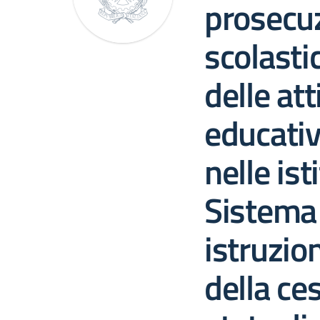
prosecuz
scolast
delle att
educativ
nelle ist
Sistema 
istruzio
della ce