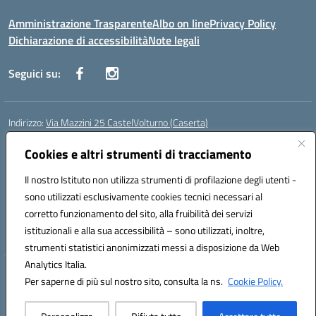
Amministrazione Trasparente
Albo on line
Privacy Policy
Dichiarazione di accessibilità
Note legali
Seguici su:
Indirizzo:
Via Mazzini 25 CastelVolturno (Caserta)
Centralino:
0823763675
Email:
ceis014005@istruzione.it
Posta elettronica certificata (PEC):
Cookies e altri strumenti di tracciamento
ceis014005@pec.istruzione.it
Codice fiscale: 93063510619
Il nostro Istituto non utilizza strumenti di profilazione degli utenti -
Codice meccanografico:
CEIS014005
sono utilizzati esclusivamente cookies tecnici necessari al
Codice Indice delle Pubbliche Amministrazioni (IPA): istsc_ceis014005
corretto funzionamento del sito, alla fruibilità dei servizi
Codice unico di fatturazione (CUF): UOU8EW
istituzionali e alla sua accessibilità – sono utilizzati, inoltre,
strumenti statistici anonimizzati messi a disposizione da Web
Analytics Italia.
Hosting & Powered by 3D Solution S.r.l.
Per saperne di più sul nostro sito, consulta la ns.
Cookie Policy.
Concept & Design by Designers Italia