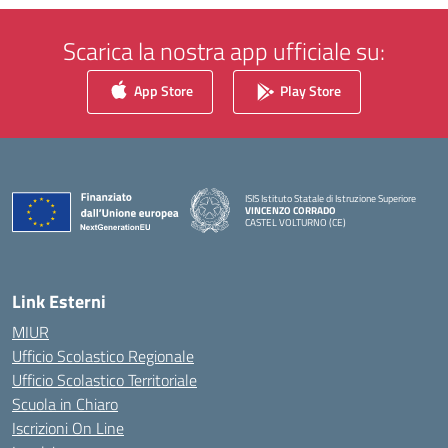
Scarica la nostra app ufficiale su:
App Store
Play Store
ISIS Istituto Statale di Istruzione Superiore
VINCENZO CORRADO
CASTEL VOLTURNO (CE)
— Visita la pagina iniziale della scuola
Link Esterni
MIUR
Ufficio Scolastico Regionale
Ufficio Scolastico Territoriale
Scuola in Chiaro
Iscrizioni On Line