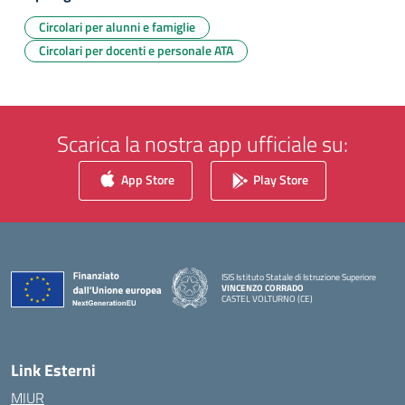
Circolari per alunni e famiglie
Circolari per docenti e personale ATA
Scarica la nostra app ufficiale su:
App Store
Play Store
ISIS Istituto Statale di Istruzione Superiore
VINCENZO CORRADO
CASTEL VOLTURNO (CE)
— Visita la pagina iniziale della scuola
Link Esterni
MIUR