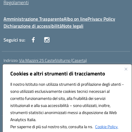
Regolamenti
Amministrazione Trasparente
Albo on line
Privacy Policy
Dichiarazione di accessibilità
Note legali
Seguici su:
Indirizzo:
Via Mazzini 25 CastelVolturno (Caserta)
Centralino:
0823763675
Email:
ceis014005@istruzione.it
Posta elettronica certificata (PEC):
Cookies e altri strumenti di tracciamento
ceis014005@pec.istruzione.it
Codice fiscale: 93063510619
Il nostro Istituto non utilizza strumenti di profilazione degli utenti -
Codice meccanografico:
CEIS014005
sono utilizzati esclusivamente cookies tecnici necessari al
Codice Indice delle Pubbliche Amministrazioni (IPA): istsc_ceis014005
corretto funzionamento del sito, alla fruibilità dei servizi
Codice unico di fatturazione (CUF): UOU8EW
istituzionali e alla sua accessibilità – sono utilizzati, inoltre,
strumenti statistici anonimizzati messi a disposizione da Web
Analytics Italia.
Hosting & Powered by 3D Solution S.r.l.
Per saperne di più sul nostro sito, consulta la ns.
Cookie Policy.
Concept & Design by Designers Italia