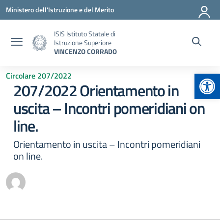
Vai ai contenuti
Vai al menu di navigazione
Vai al footer
Ministero dell'Istruzione e del Merito
ISIS Istituto Statale di
Istruzione Superiore
VINCENZO CORRADO
Apr
Circolare 207/2022
207/2022 Orientamento in
uscita – Incontri pomeridiani on
line.
Orientamento in uscita – Incontri pomeridiani
on line.