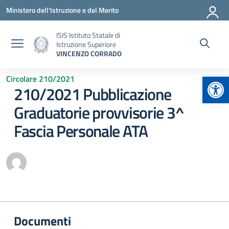
Vai ai contenuti
Vai al menu di navigazione
Vai al footer
Ministero dell'Istruzione e del Merito
ISIS Istituto Statale di
Istruzione Superiore
VINCENZO CORRADO
Apr
Circolare 210/2021
210/2021 Pubblicazione
Graduatorie provvisorie 3^
Fascia Personale ATA
Documenti