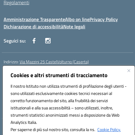
Regolamenti
Amministrazione Trasparente
Albo on line
Privacy Policy
Dichiarazione di accessibilità
Note legali
Seguici su:
Indirizzo:
Via Mazzini 25 CastelVolturno (Caserta)
Centralino:
0823763675
Email:
ceis014005@istruzione.it
Posta elettronica certificata (PEC):
Cookies e altri strumenti di tracciamento
ceis014005@pec.istruzione.it
Codice fiscale: 93063510619
Il nostro Istituto non utilizza strumenti di profilazione degli utenti -
Codice meccanografico:
CEIS014005
sono utilizzati esclusivamente cookies tecnici necessari al
Codice Indice delle Pubbliche Amministrazioni (IPA): istsc_ceis014005
corretto funzionamento del sito, alla fruibilità dei servizi
Codice unico di fatturazione (CUF): UOU8EW
istituzionali e alla sua accessibilità – sono utilizzati, inoltre,
strumenti statistici anonimizzati messi a disposizione da Web
Analytics Italia.
Hosting & Powered by 3D Solution S.r.l.
Per saperne di più sul nostro sito, consulta la ns.
Cookie Policy.
Concept & Design by Designers Italia