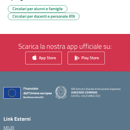
Circolari per alunni e famiglie
Circolari per docenti e personale ATA
Scarica la nostra app ufficiale su:
App Store
Play Store
ISIS Istituto Statale di Istruzione Superiore
VINCENZO CORRADO
CASTEL VOLTURNO (CE)
— Visita la pagina iniziale della scuola
Link Esterni
MIUR