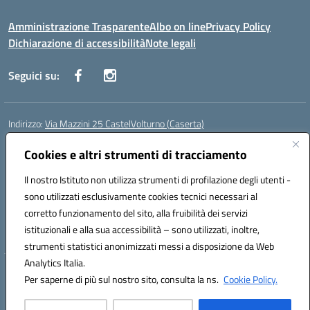
Amministrazione Trasparente
Albo on line
Privacy Policy
Dichiarazione di accessibilità
Note legali
Seguici su:
Indirizzo:
Via Mazzini 25 CastelVolturno (Caserta)
Centralino:
0823763675
Email:
ceis014005@istruzione.it
Posta elettronica certificata (PEC):
Cookies e altri strumenti di tracciamento
ceis014005@pec.istruzione.it
Codice fiscale: 93063510619
Il nostro Istituto non utilizza strumenti di profilazione degli utenti -
Codice meccanografico:
CEIS014005
sono utilizzati esclusivamente cookies tecnici necessari al
Codice Indice delle Pubbliche Amministrazioni (IPA): istsc_ceis014005
corretto funzionamento del sito, alla fruibilità dei servizi
Codice unico di fatturazione (CUF): UOU8EW
istituzionali e alla sua accessibilità – sono utilizzati, inoltre,
strumenti statistici anonimizzati messi a disposizione da Web
Analytics Italia.
Hosting & Powered by 3D Solution S.r.l.
Per saperne di più sul nostro sito, consulta la ns.
Cookie Policy.
Concept & Design by Designers Italia