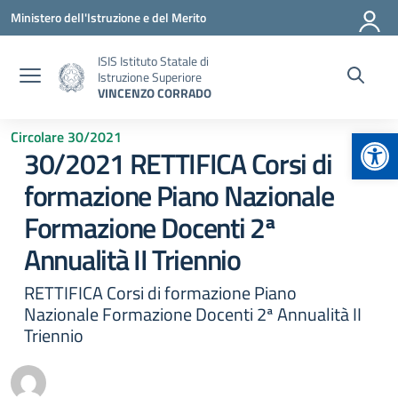
Vai ai contenuti
Vai al menu di navigazione
Vai al footer
Ministero dell'Istruzione e del Merito
ISIS Istituto Statale di
Istruzione Superiore
VINCENZO CORRADO
Apr
Circolare 30/2021
30/2021 RETTIFICA Corsi di
formazione Piano Nazionale
Formazione Docenti 2ª
Annualità II Triennio
RETTIFICA Corsi di formazione Piano
Nazionale Formazione Docenti 2ª Annualità II
Triennio