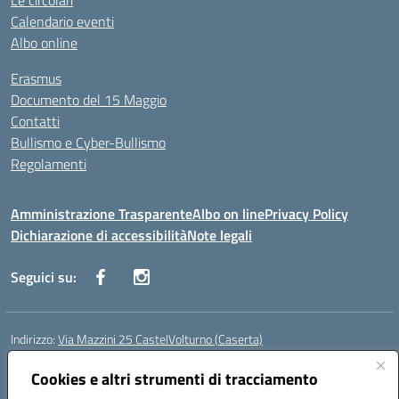
Le circolari
Calendario eventi
Albo online
Erasmus
Documento del 15 Maggio
Contatti
Bullismo e Cyber-Bullismo
Regolamenti
Amministrazione Trasparente
Albo on line
Privacy Policy
Dichiarazione di accessibilità
Note legali
Seguici su:
Indirizzo:
Via Mazzini 25 CastelVolturno (Caserta)
Centralino:
0823763675
Email:
ceis014005@istruzione.it
Posta elettronica certificata (PEC):
Cookies e altri strumenti di tracciamento
ceis014005@pec.istruzione.it