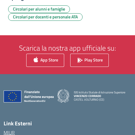
Circolari per alunni e famiglie
Circolari per docenti e personale ATA
Scarica la nostra app ufficiale su:
App Store
Play Store
ISIS Istituto Statale di Istruzione Superiore
VINCENZO CORRADO
CASTEL VOLTURNO (CE)
— Visita la pagina iniziale della scuola
Link Esterni
MIUR