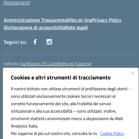
Regolamenti
Amministrazione Trasparente
Albo on line
Privacy Policy
Dichiarazione di accessibilità
Note legali
Seguici su:
Indirizzo:
Via Mazzini 25 CastelVolturno (Caserta)
Centralino:
0823763675
Email:
ceis014005@istruzione.it
Posta elettronica certificata (PEC):
Cookies e altri strumenti di tracciamento
ceis014005@pec.istruzione.it
Codice fiscale: 93063510619
Il nostro Istituto non utilizza strumenti di profilazione degli utenti -
Codice meccanografico:
CEIS014005
sono utilizzati esclusivamente cookies tecnici necessari al
Codice Indice delle Pubbliche Amministrazioni (IPA): istsc_ceis014005
corretto funzionamento del sito, alla fruibilità dei servizi
Codice unico di fatturazione (CUF): UOU8EW
istituzionali e alla sua accessibilità – sono utilizzati, inoltre,
strumenti statistici anonimizzati messi a disposizione da Web
Analytics Italia.
Hosting & Powered by 3D Solution S.r.l.
Per saperne di più sul nostro sito, consulta la ns.
Cookie Policy.
Concept & Design by Designers Italia