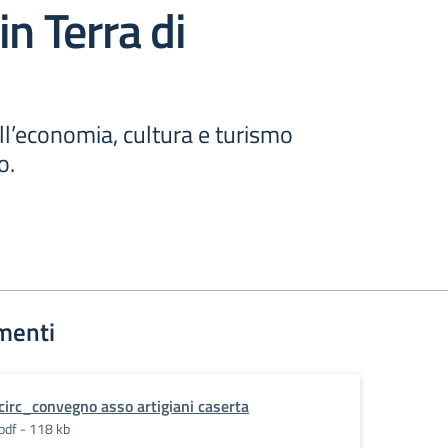
in Terra di
ell’economia, cultura e turismo
o.
menti
circ_convegno asso artigiani caserta
pdf - 118 kb