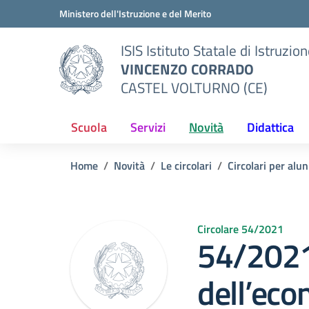
Vai ai contenuti
Vai al menu di navigazione
Vai al footer
Ministero dell'Istruzione e del Merito
ISIS Istituto Statale di Istruzio
VINCENZO CORRADO
CASTEL VOLTURNO (CE)
Scuola
Servizi
Novità
Didattica
Home
Novità
Le circolari
Circolari per alun
Circolare 54/2021
54/2021 
dell’eco