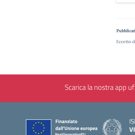
Pubblicat
Eccetto d
Scarica la nostra app uff
IS
V