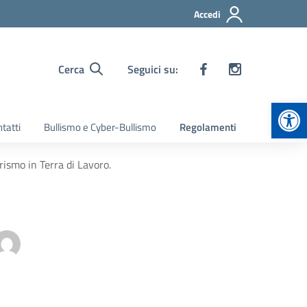
Accedi
Cerca
Seguici su:
Apr
tatti
Bullismo e Cyber-Bullismo
Regolamenti
rismo in Terra di Lavoro.