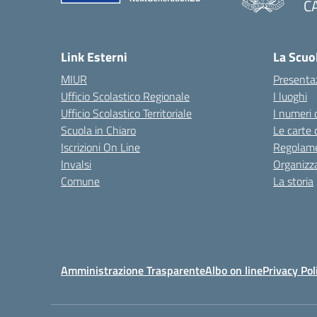
C
— 
Link Esterni
La Scuo
MIUR
Presenta
Ufficio Scolastico Regionale
I luoghi
Ufficio Scolastico Territoriale
I numeri 
Scuola in Chiaro
Le carte 
Iscrizioni On Line
Regolame
Invalsi
Organizz
Comune
La storia
Amministrazione Trasparente
Albo on line
Privacy Pol