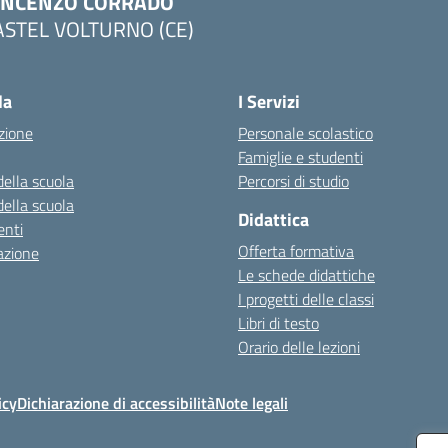
INCENZO CORRADO
ASTEL VOLTURNO (CE)
Visita la pagina iniziale della scuola
la
I Servizi
zione
Personale scolastico
Famiglie e studenti
della scuola
Percorsi di studio
della scuola
Didattica
nti
Offerta formativa
azione
Le schede didattiche
I progetti delle classi
Libri di testo
Orario delle lezioni
icy
Dichiarazione di accessibilità
Note legali