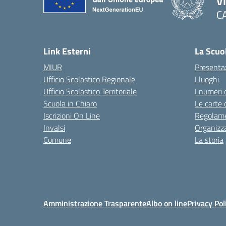
V
C
— 
Link Esterni
La Scuo
MIUR
Presenta
Ufficio Scolastico Regionale
I luoghi
Ufficio Scolastico Territoriale
I numeri 
Scuola in Chiaro
Le carte 
Iscrizioni On Line
Regolame
Invalsi
Organizz
Comune
La storia
Amministrazione Trasparente
Albo on line
Privacy Pol