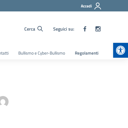
Accedi
Cerca
Seguici su:
Apr
tatti
Bullismo e Cyber-Bullismo
Regolamenti