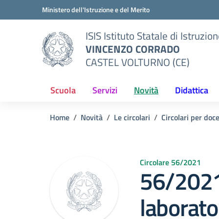
Vai ai contenuti
Vai al menu di navigazione
Vai al footer
Ministero dell'Istruzione e del Merito
ISIS Istituto Statale di Istruzio
VINCENZO CORRADO
CASTEL VOLTURNO (CE)
Scuola
Servizi
Novità
Didattica
Home
Novità
Le circolari
Circolari per doc
Circolare 56/2021
56/2021
laborato