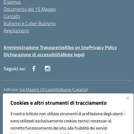
Erasmus
Documento del 15 Maggio
Contatti
Bullismo e Cyber-Bullismo
Regolamenti
Amministrazione Trasparente
Albo on line
Privacy Policy
Dichiarazione di accessibilità
Note legali
Seguici su:
Indirizzo:
Via Mazzini 25 CastelVolturno (Caserta)
Centralino:
0823763675
Email:
ceis014005@istruzione.it
Posta elettronica certificata (PEC):
Cookies e altri strumenti di tracciamento
ceis014005@pec.istruzione.it
Codice fiscale: 93063510619
Il nostro Istituto non utilizza strumenti di profilazione degli utenti -
Codice meccanografico:
CEIS014005
sono utilizzati esclusivamente cookies tecnici necessari al
Codice Indice delle Pubbliche Amministrazioni (IPA): istsc_ceis014005
corretto funzionamento del sito, alla fruibilità dei servizi
Codice unico di fatturazione (CUF): UOU8EW