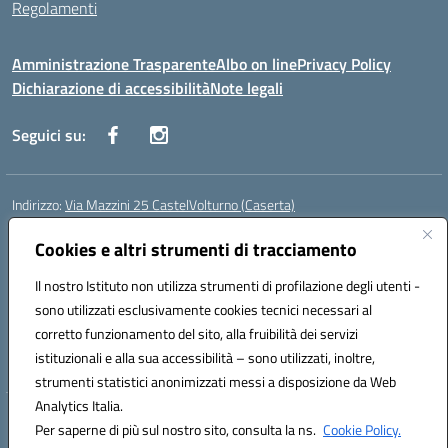
Regolamenti
Amministrazione Trasparente
Albo on line
Privacy Policy
Dichiarazione di accessibilità
Note legali
Seguici su:
Indirizzo:
Via Mazzini 25 CastelVolturno (Caserta)
Centralino:
0823763675
Email:
ceis014005@istruzione.it
Posta elettronica certificata (PEC):
Cookies e altri strumenti di tracciamento
ceis014005@pec.istruzione.it
Codice fiscale: 93063510619
Il nostro Istituto non utilizza strumenti di profilazione degli utenti -
Codice meccanografico:
CEIS014005
sono utilizzati esclusivamente cookies tecnici necessari al
Codice Indice delle Pubbliche Amministrazioni (IPA): istsc_ceis014005
corretto funzionamento del sito, alla fruibilità dei servizi
Codice unico di fatturazione (CUF): UOU8EW
istituzionali e alla sua accessibilità – sono utilizzati, inoltre,
strumenti statistici anonimizzati messi a disposizione da Web
Analytics Italia.
Hosting & Powered by 3D Solution S.r.l.
Per saperne di più sul nostro sito, consulta la ns.
Cookie Policy.
Concept & Design by Designers Italia