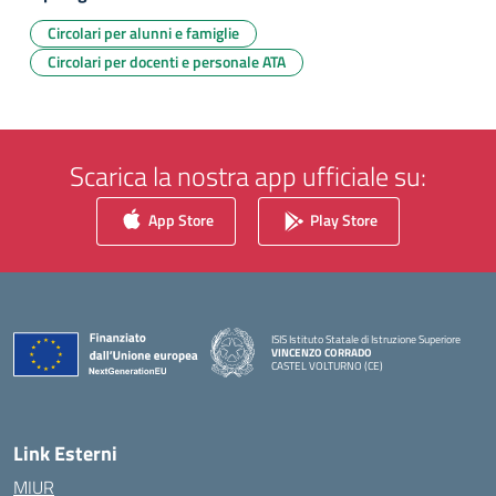
Circolari per alunni e famiglie
Circolari per docenti e personale ATA
Scarica la nostra app ufficiale su:
App Store
Play Store
ISIS Istituto Statale di Istruzione Superiore
VINCENZO CORRADO
CASTEL VOLTURNO (CE)
— Visita la pagina iniziale della scuola
Link Esterni
MIUR