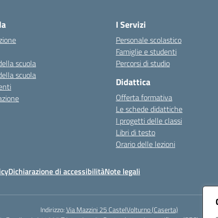
Visita la pagina iniziale della scuola
la
I Servizi
zione
Personale scolastico
Famiglie e studenti
della scuola
Percorsi di studio
della scuola
Didattica
nti
Offerta formativa
azione
Le schede didattiche
I progetti delle classi
Libri di testo
Orario delle lezioni
icy
Dichiarazione di accessibilità
Note legali
Indirizzo:
Via Mazzini 25 CastelVolturno (Caserta)