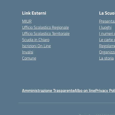
— 
Link Esterni
La Scuo
MIUR
Presenta
Ufficio Scolastico Regionale
I luoghi
Ufficio Scolastico Territoriale
I numeri 
Scuola in Chiaro
Le carte 
Iscrizioni On Line
Regolame
Invalsi
Organizz
Comune
La storia
Amministrazione Trasparente
Albo on line
Privacy Pol