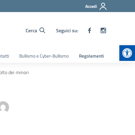
Accedi
Cerca
Seguici su:
Apr
tatti
Bullismo e Cyber-Bullismo
Regolamenti
olto dei minori