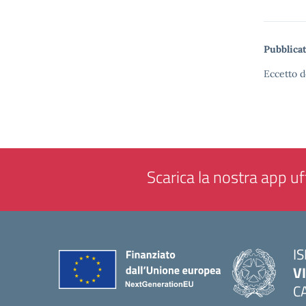
Pubblicat
Eccetto d
Scarica la nostra app uff
IS
V
C