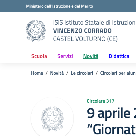
Vai ai contenuti
Vai al menu di navigazione
Vai al footer
Ministero dell'Istruzione e del Merito
ISIS Istituto Statale di Istruzio
VINCENZO CORRADO
CASTEL VOLTURNO (CE)
Scuola
Servizi
Novità
Didattica
Home
Novità
Le circolari
Circolari per alun
Circolare 317
9 aprile
“Giornat