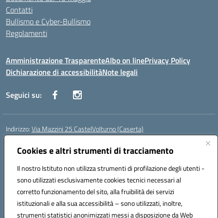
Contatti
Bullismo e Cyber-Bullismo
Regolamenti
Amministrazione Trasparente
Albo on line
Privacy Policy
Dichiarazione di accessibilità
Note legali
Seguici su:
Indirizzo:
Via Mazzini 25 CastelVolturno (Caserta)
Centralino:
0823763675
Email:
ceis014005@istruzione.it
Posta elettronica certificata (PEC):
Cookies e altri strumenti di tracciamento
ceis014005@pec.istruzione.it
Codice fiscale: 93063510619
Il nostro Istituto non utilizza strumenti di profilazione degli utenti -
Codice meccanografico:
CEIS014005
sono utilizzati esclusivamente cookies tecnici necessari al
Codice Indice delle Pubbliche Amministrazioni (IPA): istsc_ceis014005
corretto funzionamento del sito, alla fruibilità dei servizi
Codice unico di fatturazione (CUF): UOU8EW
istituzionali e alla sua accessibilità – sono utilizzati, inoltre,
strumenti statistici anonimizzati messi a disposizione da Web