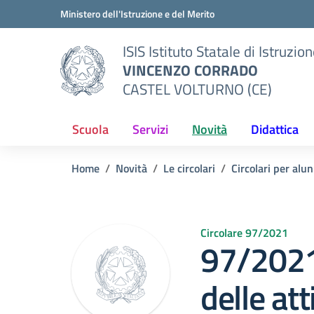
Vai ai contenuti
Vai al menu di navigazione
Vai al footer
Ministero dell'Istruzione e del Merito
ISIS Istituto Statale di Istruzio
VINCENZO CORRADO
CASTEL VOLTURNO (CE)
Scuola
Servizi
Novità
Didattica
Home
Novità
Le circolari
Circolari per alun
Circolare 97/2021
97/2021
delle att