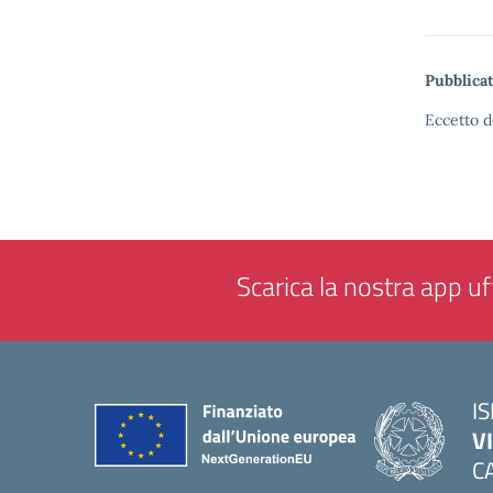
Pubblicat
Eccetto d
Scarica la nostra app uff
IS
V
C