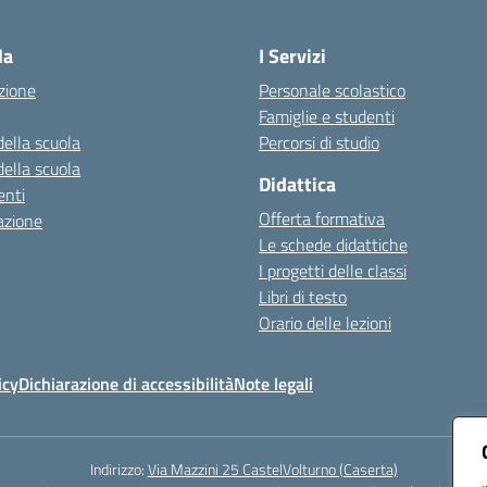
Visita la pagina iniziale della scuola
la
I Servizi
zione
Personale scolastico
Famiglie e studenti
della scuola
Percorsi di studio
della scuola
Didattica
nti
Offerta formativa
azione
Le schede didattiche
I progetti delle classi
Libri di testo
Orario delle lezioni
icy
Dichiarazione di accessibilità
Note legali
Indirizzo:
Via Mazzini 25 CastelVolturno (Caserta)