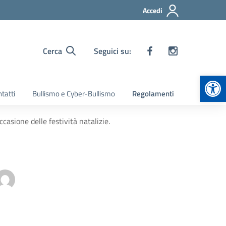
Accedi
Cerca
Seguici su:
Apr
tatti
Bullismo e Cyber-Bullismo
Regolamenti
casione delle festività natalizie.