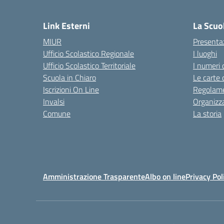
— 
Link Esterni
La Scuo
MIUR
Presenta
Ufficio Scolastico Regionale
I luoghi
Ufficio Scolastico Territoriale
I numeri 
Scuola in Chiaro
Le carte 
Iscrizioni On Line
Regolame
Invalsi
Organizz
Comune
La storia
Amministrazione Trasparente
Albo on line
Privacy Pol