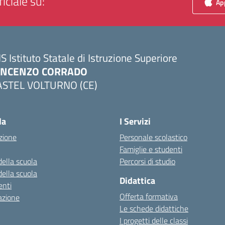
iciale su:
App
IS Istituto Statale di Istruzione Superiore
INCENZO CORRADO
ASTEL VOLTURNO (CE)
Visita la pagina iniziale della scuola
la
I Servizi
zione
Personale scolastico
Famiglie e studenti
della scuola
Percorsi di studio
della scuola
Didattica
nti
Offerta formativa
azione
Le schede didattiche
I progetti delle classi