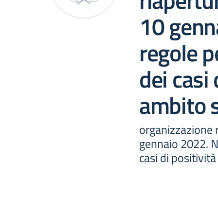
riapertu
10 genn
regole p
dei casi 
ambito s
organizzazione r
gennaio 2022. N
casi di positivit