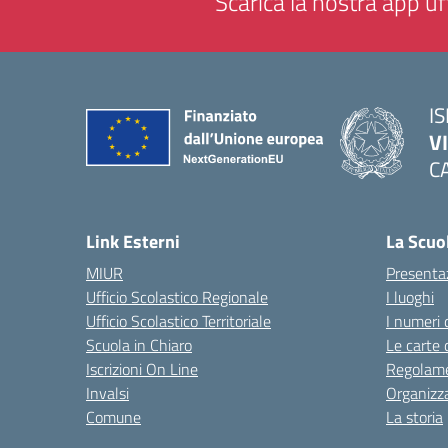
Scarica la nostra app uff
IS
V
C
— 
Link Esterni
La Scuo
MIUR
Presenta
Ufficio Scolastico Regionale
I luoghi
Ufficio Scolastico Territoriale
I numeri 
Scuola in Chiaro
Le carte 
Iscrizioni On Line
Regolame
Invalsi
Organizz
Comune
La storia