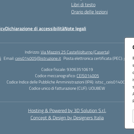
Libri di testo
Orario delle lezioni
icy
Dichiarazione di accessibilità
Note legali
Indirizzo:
Via Mazzini 25 CastelVolturno (Caserta)
5
Email:
ceis014005@istruzione.it
Posta elettronica certificata (PEC):
ceis0
Codice fiscale: 93063510619
Codice meccanografico:
CEIS014005
Codice Indice delle Pubbliche Amministrazioni (IPA): istsc_ceis014005
Codice unico di fatturazione (CUF): UOU8EW
Hosting & Powered by 3D Solution S.r.l.
Concept & Design by Designers Italia