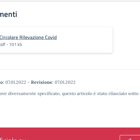
menti
Circolare Rilevazione Covid
pdf - 101 kb
o:
07.01.2022
-
Revisione:
07.01.2022
ove diversamente specificato, questo articolo è stato rilasciato sott