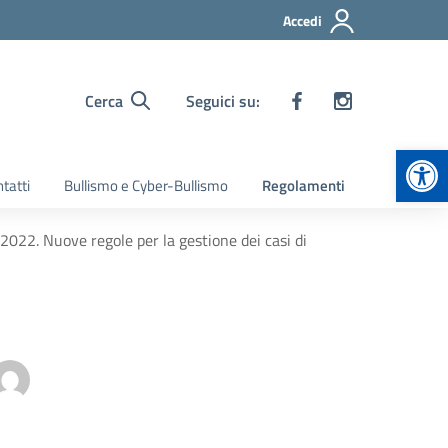
Accedi
Cerca
Seguici su:
Apr
tatti
Bullismo e Cyber-Bullismo
Regolamenti
022. Nuove regole per la gestione dei casi di