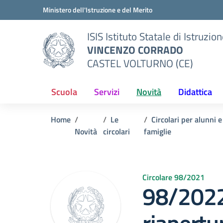
Vai ai contenuti
Vai al menu di navigazione
Vai al footer
Ministero dell'Istruzione e del Merito
ISIS Istituto Statale di Istruzio
VINCENZO CORRADO
CASTEL VOLTURNO (CE)
Scuola
Servizi
Novità
Didattica
Home
Le
Circolari per alunni e
Novità
circolari
famiglie
Circolare 98/2021
98/2022