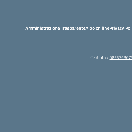
Amministrazione Trasparente
Albo on line
Privacy Pol
Centralino:
082376367