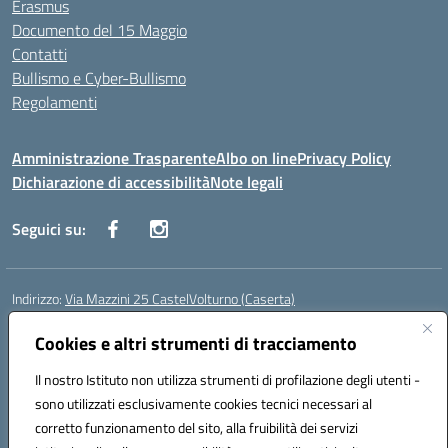
Erasmus
Documento del 15 Maggio
Contatti
Bullismo e Cyber-Bullismo
Regolamenti
Amministrazione Trasparente
Albo on line
Privacy Policy
Dichiarazione di accessibilità
Note legali
Seguici su:
Indirizzo:
Via Mazzini 25 CastelVolturno (Caserta)
Centralino:
0823763675
Email:
ceis014005@istruzione.it
Posta elettronica certificata (PEC):
Cookies e altri strumenti di tracciamento
ceis014005@pec.istruzione.it
Codice fiscale: 93063510619
Il nostro Istituto non utilizza strumenti di profilazione degli utenti -
Codice meccanografico:
CEIS014005
sono utilizzati esclusivamente cookies tecnici necessari al
Codice Indice delle Pubbliche Amministrazioni (IPA): istsc_ceis014005
corretto funzionamento del sito, alla fruibilità dei servizi
Codice unico di fatturazione (CUF): UOU8EW