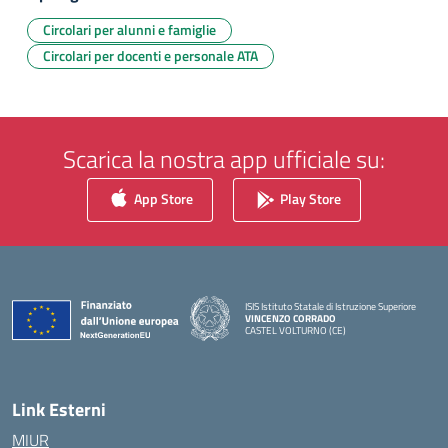
Circolari per alunni e famiglie
Circolari per docenti e personale ATA
Scarica la nostra app ufficiale su:
App Store
Play Store
ISIS Istituto Statale di Istruzione Superiore
VINCENZO CORRADO
CASTEL VOLTURNO (CE)
— Visita la pagina iniziale della scuola
Link Esterni
MIUR