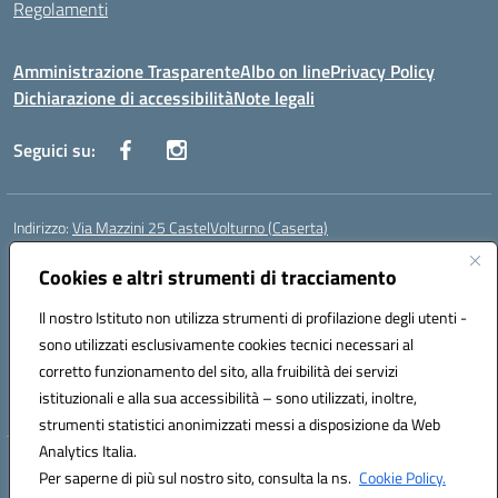
Regolamenti
Amministrazione Trasparente
Albo on line
Privacy Policy
Dichiarazione di accessibilità
Note legali
Seguici su:
Indirizzo:
Via Mazzini 25 CastelVolturno (Caserta)
Centralino:
0823763675
Email:
ceis014005@istruzione.it
Posta elettronica certificata (PEC):
Cookies e altri strumenti di tracciamento
ceis014005@pec.istruzione.it
Codice fiscale: 93063510619
Il nostro Istituto non utilizza strumenti di profilazione degli utenti -
Codice meccanografico:
CEIS014005
sono utilizzati esclusivamente cookies tecnici necessari al
Codice Indice delle Pubbliche Amministrazioni (IPA): istsc_ceis014005
corretto funzionamento del sito, alla fruibilità dei servizi
Codice unico di fatturazione (CUF): UOU8EW
istituzionali e alla sua accessibilità – sono utilizzati, inoltre,
strumenti statistici anonimizzati messi a disposizione da Web
Analytics Italia.
Hosting & Powered by 3D Solution S.r.l.
Per saperne di più sul nostro sito, consulta la ns.
Cookie Policy.
Concept & Design by Designers Italia