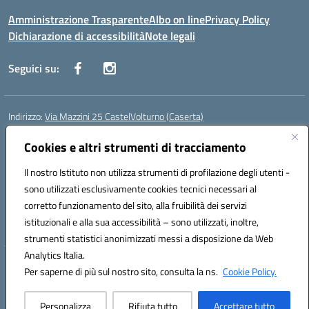
Amministrazione Trasparente
Albo on line
Privacy Policy
Dichiarazione di accessibilità
Note legali
Seguici su:
Indirizzo:
Via Mazzini 25 CastelVolturno (Caserta)
Centralino:
0823763675
Email:
ceis014005@istruzione.it
Posta elettronica certificata (PEC):
Cookies e altri strumenti di tracciamento
ceis014005@pec.istruzione.it
Codice fiscale: 93063510619
Il nostro Istituto non utilizza strumenti di profilazione degli utenti -
Codice meccanografico:
CEIS014005
sono utilizzati esclusivamente cookies tecnici necessari al
Codice Indice delle Pubbliche Amministrazioni (IPA): istsc_ceis014005
corretto funzionamento del sito, alla fruibilità dei servizi
Codice unico di fatturazione (CUF): UOU8EW
istituzionali e alla sua accessibilità – sono utilizzati, inoltre,
strumenti statistici anonimizzati messi a disposizione da Web
Analytics Italia.
Hosting & Powered by 3D Solution S.r.l.
Per saperne di più sul nostro sito, consulta la ns.
Cookie Policy.
Concept & Design by Designers Italia
Personalizza
Rifiuta tutto
Accettare tutto