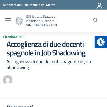
Vai ai contenuti
Vai al menu di navigazione
Vai al footer
Ministero dell'Istruzione e del Merito
ISIS Istituto Statale di
Istruzione Superiore
VINCENZO CORRADO
Apr
Circolare 363
Accoglienza di due docenti
spagnole in Job Shadowing
Accoglienza di due docenti spagnole in Job
Shadowing